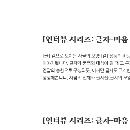
자료를 제작할 때 본문과 제목 어느 것으로도 활
좋은 폰트이다. 🖤 Futura 웹 디자이너 바
높은 폰트! 영문이 필요한 어느 곳에든지 찰떡같
디자이너 하리보 저..
[꼴] 겉으로 보이는 사물의 모양 [결] 성품의 바탕이
이야기됩니다. 글자가 품평의 대상이 될 때 그 
멘탈의 총합으로 구성되듯, 어쩌면 글자도 그러한
상상해봅니다. 사람의 신체와 글자꼴(글자의 모양
요소는 무얼까, 또 상상하다가 이렇게 답을 내리
보니, 그동안 『윤디자인 M』은 윤디자인그룹 디
꼴, 그래픽의 꼴, 타이포그래피의 꼴 등등. 문득
있던가, 하는 생각이 ..