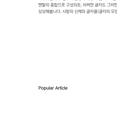
멘탈의 총합으로 구성되듯, 어쩌면 글자도 그러한
상상해봅니다. 사람의 신체와 글자꼴(글자의 모양
요소는 무얼까, 또 상상하다가 이렇게 답을 내리
보니, 그동안 『윤디자인 M』은 윤디자인그룹 디
꼴, 그래픽의 꼴, 타이포그래피의 꼴 등등. 문득
있던가, 하는 생각이 ..
Popular Article