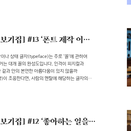
용 가능하고, 군더더기 없는 조형이라 여기저기에 쓰기
바라 기울기랑 웨이트가 다양하게 있어서 활용도가 굉장히
이 어울리는 폰트라 가장 많이 애용합니다! ↳ 그래픽
[인터뷰 시리즈: 글자-마음 보기집] #13 ‘폰트 제작 이후 활용성까지 내다보는’ 폰트 디자이너 이예형
나 상태 글자(typeface)는 주로 ‘꼴’에 관하여
근거는 대개 꼴의 완성도입니다. 인격이 피지컬과
 겉과 안의 본연한 아름다움이 있지 않을까
)이 조응한다면, 사람의 멘탈에 해당하는 글자의
기로 합니다. 글자를 그리는 디자이너의 태도. 그러고
자이너들의 산출물에만 주목했던 것 같습니다. 글자의
 이러한 디자인 작업들의 좀더 깊은 측면을 바라본 적이
[인터뷰 시리즈: 글자-마음 보기집] #12 ‘좋아하는 일을 하며 갓생살기’ 폰트 디자이너 김류희