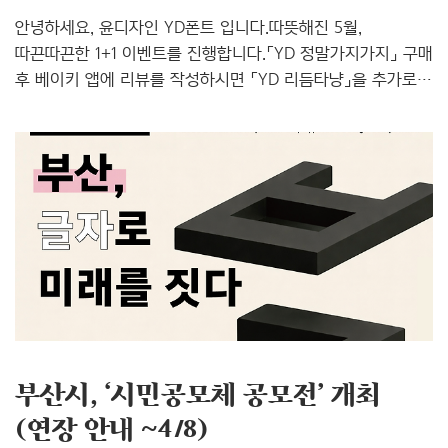
안녕하세요, 윤디자인 YD폰트 입니다.따뜻해진 5월,
따끈따끈한 1+1 이벤트를 진행합니다.「YD 정말가지가지」 구매
후 베이키 앱에 리뷰를 작성하시면 「YD 리듬타냥」을 추가로
드려요! 5월의 신규서체「YD 정말가지가지」는 이름 그대로
가지의 유연함과 매끈한 인상을 담은 폰트예요. 🍆🍆
길쭉하면서도 시원하게 뻗은 자소 ‘ㅅ, ㅈ, ㅊ’의 디자인은 가지
특유의 부피감을 연상케 하죠! 가독성이 좋아서 카톡이나
다이어리에 사용하기 좋은 폰트입니다. 🔍 「YD 정말가지가지」
폰트 상세보기(카톡 실제 적용 이미지) 🔍 「YD 리듬타냥」
폰트 상세보기 📌 이벤트 참여방법 ✅ Step 1. 🔗베이키
모바일 iOS앱에 접속해 「YD 정말가지가지」 폰트를
구매합니다. ✅ Step 2. 상품 상세 ..
부산시, ‘시민공모체 공모전’ 개최
(연장 안내 ~4/8)