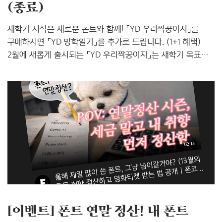
(종료)
새학기 시작은 새로운 폰트와 함께! 「YD 우리짝꿍이지」를
구매하시면 「YD 방학일기」를 추가로 드립니다. (1+1 혜택)
2월에 새롭게 출시되는 「YD 우리짝꿍이지」는 새학기 목표인
‘친구 백만 명 만들기’를 응원하는 폰트입니다.제일 친한
짝꿍에게 이름 옆 특별한 날개까지 달아주면 우정 지수 상승!
친근하고 동글동글한 서체로 친구들에게 먼저 다가가 보세요.
당신의 마음을 전하고 싶은 짝꿍은 누구인가요? 🔍 「YD
우리짝꿍이지」 폰트 상세보기 🔍 「YD 방학일기」 폰트
상세보기 📌이벤트 참여방법 ✅ Step 1. 🔗베이키 모바일
iOS앱에 접속해 「YD 우리짝꿍이지」폰트를 구매합니다. ✅
Step 2. 상품 상세 페이지에 구매한 폰트의 후기를
남깁니다.※ 리뷰는 베이키 모바일 ..
[이벤트] 폰트 연말 정산! 내 폰트