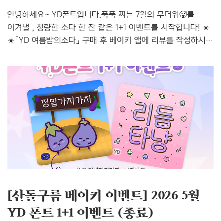
안녕하세요~ YD폰트입니다.푹푹 찌는 7월의 무더위🥵를
이겨낼 , 청량한 소다 한 잔 같은 1+1 이벤트를 시작합니다! ☀️
☀️「YD 여름밤의소다」 구매 후 베이키 앱에 리뷰를 작성하시면
「YD 오늘의일기」 를 추가로 드려요! 7월의 신규서체 「YD
여름밤의소다」 는 한여름 밤의 선선한 공기 속에서 느껴지는
시원한 소다의 청량함을 담은 서체입니다.길쭉길쭉하면서도
살짝 기운 형태가 서체에 경쾌한 리듬감을 살리고, 여기에
자연스러운 획의 굵기 차이를 더해 손글씨 특유의 느낌을
표현했습니다. 🔍 「YD 여름밤의소다」 폰트 상세보기(카톡
실제 적용 이미지) 🔍 「YD 오늘의일기」 폰트 상세보기 📌
이벤트 참여방법 ✅ Step 1. 🔗베이키 모바일 iOS앱에 접속해
「YD 여름밤의소다」 폰트를 구..
[산돌구름 베이키 이벤트] 2026 5월
YD 폰트 1+1 이벤트 (종료)