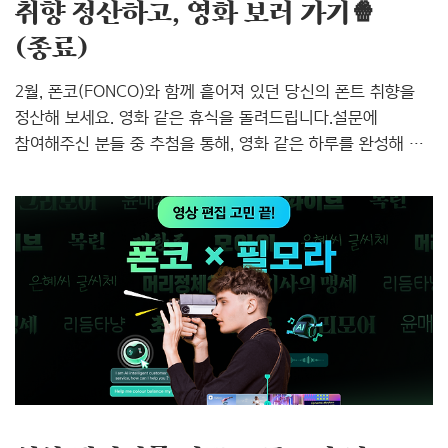
취향 정산하고, 영화 보러 가기🍿
(종료)
2월, 폰코(FONCO)와 함께 흩어져 있던 당신의 폰트 취향을
정산해 보세요. 영화 같은 휴식을 돌려드립니다.설문에
참여해주신 분들 중 추첨을 통해, 영화 같은 하루를 완성해 줄
영화 관람권을 선물합니다. 📍 취향 정산 항목— 나의 무드
Pick: 폰코 폰트 중 지금 내 감성과 찰떡인 폰트 선택— 나의
폰트 리포트: 주로 사용하는 폰트와 활용 분야는?— 나의 최애
폰트: 브랜드 상관없이 내가 요즘 가장 자주 쓰는 폰트—
업그레이드 요청: 더 나은 폰트 경험을 위해 폰코에 바라는
개선점 🎁 취향 정산 보상— 메가박스 영화 관람권 (1인 2매)—
총 20명 추첨 📅 일정 및 참여 방법— 참여 기간: 2026. 2. 5.
(목) ~ 2026. 2. 12.(목) 12:00(정오) 까지— 당첨자 발..