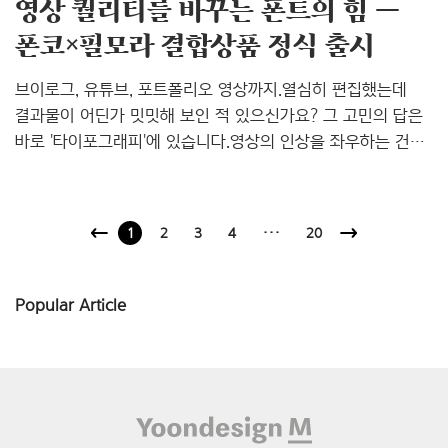
영상 퀄리티를 바꾸는 폰트의 힘 —
폰코×필모라 결합상품 정식 출시
브이로그, 유튜브, 포트폴리오 영상까지.열심히 편집했는데
결과물이 어딘가 밋밋해 보인 적 있으신가요? 그 고민의 답은
바로 '타이포그래피'에 있습니다.영상의 인상을 좌우하는 건
효과나 컷 편집만이 아니라 자막과 타이틀에 쓰인 폰트이기
때문입니다. 어떤 폰트로 메시지를 전달하느냐에 따라 영상의
전체 무드와 퀄리티가 결정되기 때문이죠. 지난해 기간 한정
1
2
3
4
···
20
프로모션으로 만났던 ‘폰코 × 필모라 결합상품’이 2026년
정식 상품으로 출시되었습니다.이제 영상 편집 툴과 폰트를 한
번에 이용할 수 있는 패키지로, 작업 환경을 보다 깔끔하게
Popular Article
구성할 수 있습니다. 영상 편집과 폰트를 한 번에 — 왜
결합상품인가요? 영상 작업을 하다 보면 편집 프로그램, 자막
폰트, 라이선스 관리까지 각각 신경 써야 합니다.폰코 × ..
Footer