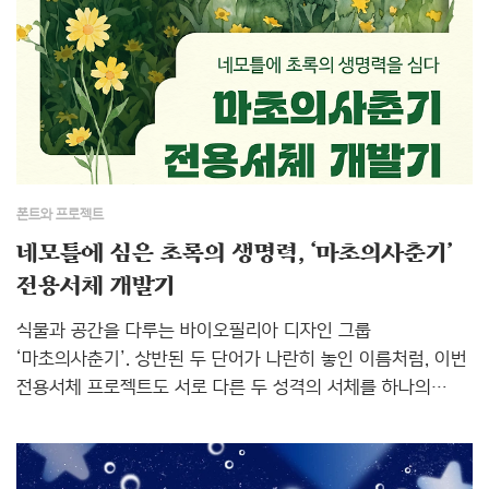
말랑한 폰트부터, 텍스처가 살아있어 뺘작뺘작한 폰트까지!
8월의 트렌드 폰트 10종을 싹 모아왔어요. ✨왁뿌볼 감성 취향
저격당하신 분들이라면, 오늘 추천 폰트들도 분명 마음에 드실
테니 레퍼런스 폴더에 쏙! 저장해 두세요! 뺘작말랑! 시선을
사로잡는 8월의 폰트!#말랑말랑 #귀여움 #왁뿌볼 #볼륨감 #
텍스처 #픽셀폰트 1. Yoon 뀨..
폰트와 프로젝트
네모틀에 심은 초록의 생명력, ‘마초의사춘기’
전용서체 개발기
식물과 공간을 다루는 바이오필리아 디자인 그룹
‘마초의사춘기’. 상반된 두 단어가 나란히 놓인 이름처럼, 이번
전용서체 프로젝트도 서로 다른 두 성격의 서체를 하나의
브랜드 안에 담아내는 일이었습니다. 굵고 힘 있는 제목용
‘마초의사춘기체’와, 차분히 정보를 전하는 본문용
‘마초의일상체’. 두 벌의 서체가 어떻게 만들어졌는지,