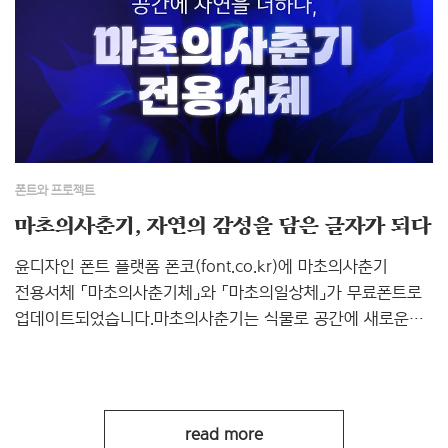
콘텐츠에서 존재감을 발휘합니다. 포인트가 필요한 곳에
활용하면 콘텐츠에 한층 생동감 있는 분위기를 더할 수
있습니다. ‘정말가지가지’만의 또 다른 매력은 히든 딩벳
(Hidden Dingbat) 기능입니다. `;)`, `;>` 를 입력하면 개성
넘치는 가지 캐릭터가 나타나 텍스트와 함께 색다른 연출을
경험할 수 있습니다. 유쾌한 상상력으로 완성된 「Yoon
정말가지가지..
폰트와 프로젝트
마초의사춘기, 자연의 감성을 담은 글자가 되다
윤디자인 폰트 플랫폼 폰코(font.co.kr)에 마초의사춘기
전용서체 「마초의사춘기체」와 「마초의일상체」가 무료폰트로
업데이트되었습니다.마초의사춘기는 식물로 공간에 새로운
가치를 더하는 브랜드로, 이번 서체는 브랜드가 추구하는
‘자연 기반의 경험 디자인’ 철학을 담아 윤디자인이
제작했습니다. 「마초의사춘기체」는 리브랜딩된 로고타입의
특징을 바탕으로 유연한 곡선과 비정형적인 형태를 통해
read more