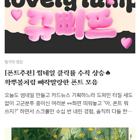
탐구와 영감
[폰트추천] 썸네일 클릭률 수직 상승🔥
왁뿌볼처럼 뺘작말랑한 폰트 모음
오늘도 썸네일 만들고 카드뉴스 기획하느라 도파민 터질 새도
없이 고군분투 중이신 여러분 👀화면 띄워놓고 "아, 폰트 뭐
쓰지?" 하면서 스크롤만 수십 번 내린 경험, 솔직히 다들 한
번쯤 있으시죠? 💻 "텍스트가 너무 밋밋해서 눈에 안 띄네..."
싶을 때가 바로 '질감'과 '볼륨감'이 필요한 타이밍입니다!
그래서 오늘은 마치 왁뿌볼처럼 콕 찔러보고 싶게 통통하고