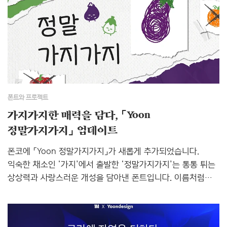
무드를 전해줍니다.여기에 소다를 모티브로 한 히든 딩벳도
함께 구성했습니다.시원한 소다를 닮은 귀여운 요소들을
활용해다양한 디자인에 청량한 포인트를 더해보세요.기록하는
순간부터 특별한 디자인 작업까지, 「Yoon 여름밤의소다」는
일상에 작은 설렘과 싱그러움을 전합니다.올여름, 「Yoon
여름밤의소다」와 함께 청량한 감성을 한 글자씩 채워보세요.📌
폰트..
폰트와 프로젝트
가지가지한 매력을 담다, 「Yoon
정말가지가지」 업데이트
폰코에 「Yoon 정말가지가지」가 새롭게 추가되었습니다.
익숙한 채소인 ‘가지’에서 출발한 ‘정말가지가지’는 통통 튀는
상상력과 사랑스러운 개성을 담아낸 폰트입니다. 이름처럼
‘가지가지’한 매력을 곳곳에 녹여내어 보는 순간 자연스러운
미소를 자아냅니다. 동글동글하고 경쾌한 조형감은 밝고
친근한 인상을 전하며, 시선을 사로잡아야 하는 다양한