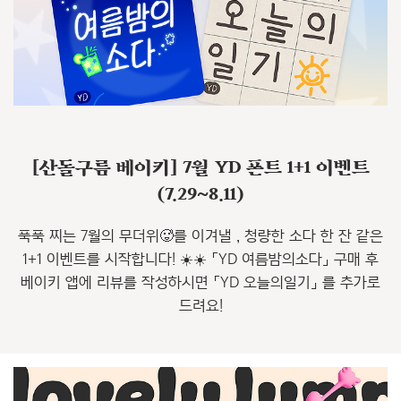
[산돌구름 베이키] 7월 YD 폰트 1+1 이벤트
(7.29~8.11)
푹푹 찌는 7월의 무더위🥵를 이겨낼 , 청량한 소다 한 잔 같은
1+1 이벤트를 시작합니다! ☀️☀️ 「YD 여름밤의소다」 구매 후
베이키 앱에 리뷰를 작성하시면 「YD 오늘의일기」 를 추가로
드려요!
Webzine