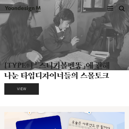
Yoondesign M
Cover
[TYPE÷] 숏폼의 리듬을 담은 「클립」
[TYPE÷] 「스티키볼펜똥」에 관해
에 관해 나눈 디자이너의 스몰토크
나눈 타입디자이너들의 스몰토크
VIEW
VIEW
Full-Half