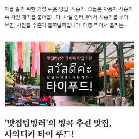
차를 알기 위한 가장 쉬운 방법, 시승기. 오늘은 자동차 시승기
속 사진 얘기를 풀어봅니다. 사실 인터넷에서 시승기를 보다
보면, 사진들 수준이 들쭉날쭉입니다. 대충 찍어서 올리는
매체도 있고, 전문 사진사를 고용해 멋진 사진을 올리는
매체도 있습니다. 아쉽게도 는 전문 사진사까지 고용하진
않지만, 나름대로 (제가) 멋지게 찍으려고 노력하고 있습니다.
지난 1년간 기자로 활동하며 배운 차 사진 찍는 노하우를
‘살짝’ 공개합니다. ▶ 자동차 전문 매거진 ‘카미디어’ 바로
가기 차 사진을 멋지게 찍으려면 엄청 뛰어다녀야 합니다.
왜냐고요? 차는 멀리서 찍어야 멋지기 때문이죠. 다들
아시다시피 차는 큽니다. 소형차 길이가 4m를 넘으니
엄청나게 큰 물건이죠. 그래서 가까이에서 찍으면 차가
‘찐빵’처럼 뭉개져요..
'맛집탐방러'의 방콕 추천 맛집,
사와디카 타이 푸드!