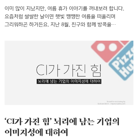
이미 많이 지났지만, 여름 휴가 이야기를 꺼내보려 합니다.
요즘처럼 쌀쌀한 날이면 햇빛 쨍쨍한 여름을 떠올리며
그리워하곤 하거든요. 지난 8월, 친구와 함께 방콕을
다녀왔습니다. 한여름에 동남아라니 더워서 돌아다니지도
못하는 거 아니냐, 라고 완곡하게 표현했지만, 실제로는 타
죽는 것 아니냐, 는 주위의 우려와 달리저는 가기 전부터
기대로 가득 차 있었습니다. 그 이유는 단순했습니다. 좋아하는
타이 푸드를 오리지널로 만날 수 있기 때문입니다. ‘싸랑해요
팟타이’ 향채로 쌈도 싸먹는 입맛의 소유자로 거부감도 제로
퍼센트! 대신 매운 음식을 잘 못 먹어서 똠얌꿍은 아직
'완똠' 해본적은 없고 맛만 보는 수준이었는데요, 방콕에
도착하면 맵더라도 무조건 오리지널 똠얌꿍의 맛을
보겠노라 선언하고 비행기에 몸을 실..
‘CI가 가진 힘’ 뇌리에 남는 기업의
이미지성에 대하여