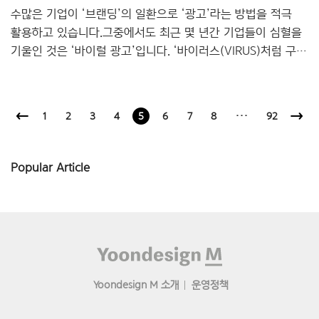
수많은 기업이 ‘브랜딩’의 일환으로 ‘광고’라는 방법을 적극
활용하고 있습니다.그중에서도 최근 몇 년간 기업들이 심혈을
기울인 것은 ‘바이럴 광고’입니다. ‘바이러스(VIRUS)처럼 구전
(ORAL)을 통해 퍼져 나간다.’라는 뜻을 지닌 ‘바이럴
(Viral)’은 ‘스낵콘텐츠’라 불리는 짤막한 클립영상 위주의
콘텐츠 소비 트렌드, 그리고 공유하고자 하는 사람들의 기본
1
2
3
4
5
6
7
8
···
92
심리를 잘 파악한 마케팅 기법입니다. 이목을 끄는(웃기거나,
슬프거나, 감동적이거나) 콘텐츠를 제작하여 그 속에 브랜드를
슬쩍 끼워 넣습니다. 그리고 유튜브와 같은 동영상 스트리밍
Popular Article
사이트에 재생 전 강제노출하여(pre-roll ads) 소비자에게
광고를 인지시키고 자발적인 공유를 유도하는 방식이지요.
TVCF에서는 찾아보기 힘든 유머코드나 병맛..
Footer
Yoondesign M 소개
운영정책