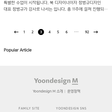
특별한 수업이 시작됩니다. 북 디자이너이자 정병규디자인
대표 정병규가 강사로 나서는 입니다. 총 11주에 걸쳐 진행되는
이번 강의는 회화, 사진, 영상의 분야에서 쌓아놓은 높은
인문학적 이미지 담론의 연구를 통해 문자와 이미지의 대립적
이분법에서 벗어나 인문학이 놓치고 있는 또 다른 이미지의
1
2
3
4
5
6
···
92
세계에 대한 탐구합니다. 강의는 아래의 논지를 중심으로
진행됩니다. 1. 우리는 지금 학제적 시대를 떠나 통섭의 유행을
거쳐, 융합의 운동장에 이르렀다. 이것이 우리 인문학이 최근
Popular Article
걸어 온 이력이다. 이는 또한 인문학의 능동성을 깨달으며,
자기 변혁을 추구해 가는 과정이기도 하다. 많은 시행착오,
갈등, 불화는 오히려 새로운 인문학을 위한 긍정적
징후이기도..
Footer
Yoondesign M 소개
운영정책
FAMILY SITE
YOONDESIGN SNS