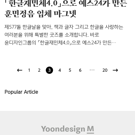
「한글재민체4.0」으로 예스24가 만든
훈민정음 입체 마그넷
제577돌 한글날을 맞아, 책과 글자 그리고 한글을 사랑하는
여러분을 위해 특별한 굿즈를 소개합니다. 바로
윤디자인그룹의 「한글재민체4.0」으로 예스24가 만든
훈민정음 마그넷입니다. 책과 글자 그리고 한글 늘 다채로운
굿즈를 선보이며 우리의 독서생활을 더욱 즐겁게 만드는
예스24는 올해 한글날을 맞아 훈민정음 입체 마그넷을
1
2
3
4
5
6
···
20
선보였습니다. 훈민정음 마그넷은 ‘얼리리더를 위한 10월의
책’ 이벤트 사은품인데요, 이번 굿즈가 더욱 특별한 이유는
윤디자인그룹이 누구나 자유롭게 쓸 수 있도록 오픈 폰트
Popular Article
라이선스(Open Font License, OFL)로 배포하고 있는
한글재민체4.0를 사용하여 제작했기 때문입니다.
한글재민체는 1908년 대한의원 개원일에 순종이 내린
『대한의원개원칙서』의 붓글씨를 기반으로 박..
Footer