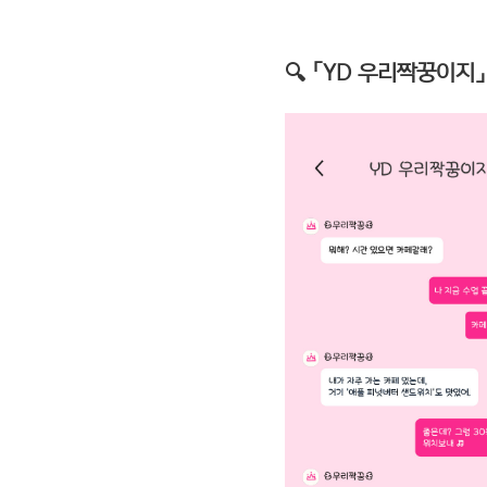
🔍 「YD 우리짝꿍이지