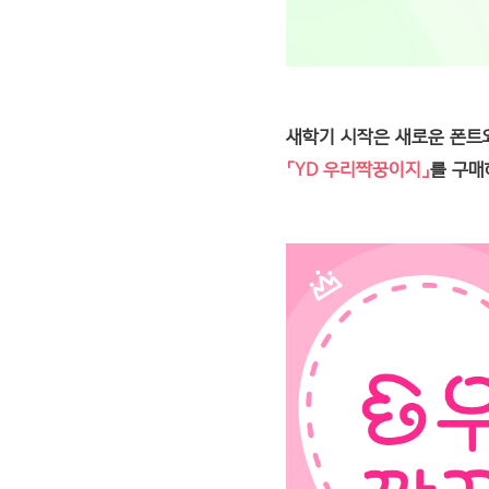
새학기 시작은 새로운 폰트
「YD 우리짝꿍이지」
를 구