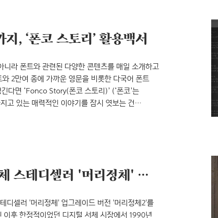
는 다음과 같이 ‘디돈 양식’을 정의하고 있습니다.
지, ‘폰코 스토리’ 활용백서
매뿐 아니라 폰트와 관련된 다양한 콘텐츠를 매일 소개하고
트와 2만여 종에 가까운 영문을 비롯한 다국어 폰트
 ‘Fonco Story(폰코 스토리)’ (‘폰코’는
가 가지고 있는 매력적인 이야기를 잠시 엿보는 건
나 이벤트도 있으니 놓치지 마시구요. 그럼
o.kr에서 폰코 스토리를 찾는 방법 ‘폰코 스토리’
’는 보시다시피 사이트 메인 메뉴의 가장 오른편에 있는..
윤디자인연구소, 제목용 서체 스테디셀러 '머리정체' 업그레이드 버전 '머리정체2' 출시
테디셀러 '머리정체' 업그레이드 버전 '머리정체2'를
된 이후 한정적이었던 디지털 서체 시장에서 1990년