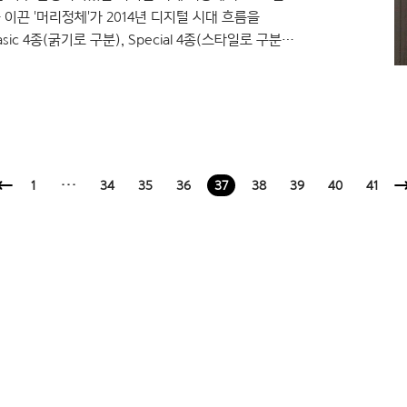
이끈 '머리정체'가 2014년 디지털 시대 흐름을
 4종(굵기로 구분), Special 4종(스타일로 구분),
면서도 부드러운 감성 특징이랍니다. 특히
견을 반영한 연구를 바탕으로 만들어 제목용 서체의
)부터 윤디자인연구소의 통합 폰트 스토어 '폰코
1
···
34
35
36
37
38
39
40
41