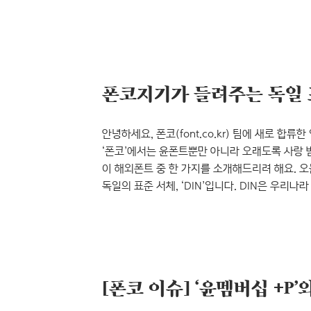
디자인: 최현호 / 영상 제작: 유훈식)기간: 2014
머리정체2의 포스터를 제작하다 머리정체2S 포
하나만으로 완성된 디자인을 보여줄 수 있음을 표
디자인하였습니다. 홍대 곳곳에 붙여..
폰코지기가 들려주는 독일 표
안녕하세요, 폰코(font.co.kr) 팀에 새로 
‘폰코’에서는 윤폰트뿐만 아니라 오래도록 사랑 
이 해외폰트 중 한 가지를 소개해드리려 해요. 오
독일의 표준 서체, ‘DIN’입니다. DIN은 우리
하나이기도 한데요, 세련되고 깔끔한 느낌에 많이 
드릴게요~ 도로 표지판부터 버스노선까지, 공공 
http://opentype.info/blog/ DIN은 Deutsche 
[폰코 이슈] ‘윤멤버십 +P’와