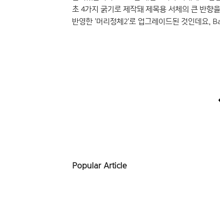
초 4가지 굵기로 제작돼 제목용 서체의 큰 반향을 
반영한 '머리정체2'로 업그레이드된 것인데요, Basic
총 8종으로 구성한 이번 '머리정체2'는 단단하
윤디자인연구소 내부 디자이너와 전문가 패널 의
새로운 기준을 만들었다고 합니다. 5월 9일(금
(www.font...
Popular Article