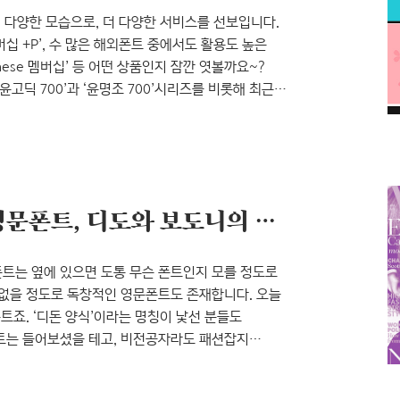
더 다양한 모습으로, 더 다양한 서비스를 선보입니다.
십 +P’, 수 많은 해외폰트 중에서도 활용도 높은
ese 멤버십’ 등 어떤 상품인지 잠깐 엿볼까요~?
‘윤고딕 700’과 ‘윤명조 700’시리즈를 비롯해 최근
의 136종 폰트, 그리고 각종 디자이너를 위한
 많은 디자이너에게 다가가고자 새로운 윤멤버십
 ‘P’는 Package의 약자로 현재 윤소호 패키지를
패션잡지 ‘보그’에 사용된 영문폰트, 디도와 보도니의 차이점
트는 옆에 있으면 도통 무슨 폰트인지 모를 정도로
 없을 정도로 독창적인 영문폰트도 존재합니다. 오늘
폰트죠. ‘디돈 양식’이라는 명칭이 낯선 분들도
폰트는 들어보셨을 테고, 비전공자라도 패션잡지
라 믿습니다. 오늘은 ‘디돈 양식’의 대표적인 서체인
 대비가 뚜렷한 ‘디돈 양식’ 그렇다면 ‘디돈 양식’이란