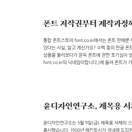
무엇일까요? 한국타이포그라피학회에서 지은 에서
디돈 양식디도체와 보도니..
폰트 저작권부터 제작과정까
통합 폰트스토어 font.co.kr에서는 폰트 판
있다는 사실, 알고 계신가요? 수백 종의 한글 폰
상품을 둘러보다가 문득 폰트에 관한 호기심이 생긴다면
font.co.kr의 닉네임이랍니다.)에 들려 폰트
어떨까요? ‘폰코 스토리’에는 중요한 공지사항이
카테고리별로 간단히 둘러보도록 할까요? Font.c
메인 메뉴 / 출처: font.co.kr ‘폰코 스토리
윤디자인연구소는 5월 9일(금) 제목용 서체의 스
출시했습니다. 1988년 매킨토시가 국내에 도입