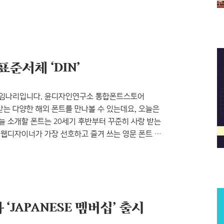
년 5월 ~ 6월인원: 김가영, 유훈식, 정혜련, 최현호
스터 주제를 부각시키는 조연에서 벗어나 글자
현하기 위해 A1 사이즈의 포스터를
준서체 ‘DIN’
합류한 임나리입니다. 윤디자인연구소 통합폰트스토어
받는 다양한 해외 폰트를 만나볼 수 있는데요, 오늘은
늘 소개할 폰트는 20세기 후반부터 꾸준히 사랑 받는
나라 웹디자이너가 가장 선호하고 즐겨 쓰는 영문 폰트 중
찾곤 하죠. 그럼 지금부터 DIN 폰트를 소개해
영역에 활용된 서체 출처:
Industrie-Norm(=German Industrial..
 ‘JAPANESE 멤버십’ 출시