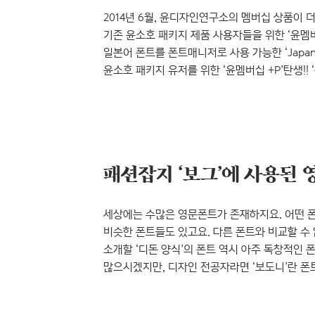
2014년 6월, 윤디자인연구소의 멤버십 상품이 
기존 윤소호 패키지 제품 사용자들을 위한 ‘윤멤버
일본어 폰트를 폰트매니저로 사용 가능한 ‘Japan
윤소호 패키지 유저를 위한 ‘윤멤버십 +P’탄생!! 
업데이트한 ‘머리정체2’까지 트랜디한 신서체 위주
서비스 콘텐츠로 사랑 받고 있는 윤멤버십이 더
상품을 출시하였습니다. 바로 ‘윤멤버십 +P’인데요,
사용..
세상에는 수많은 영문폰트가 존재하지요. 어떤 폰
비슷한 폰트들도 있고요. 다른 폰트와 비교할 수
소개할 ‘디돈 양식’의 폰트 역시 아주 독창적인 
많으시겠지만, 디자인 전공자라면 ‘보도니’란 
‘보그’나 ‘바자’의 로고타입은 기억하고 계실 거
‘디도’와 ‘보도니’의 차이점을 알려드릴게요. 획의