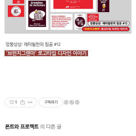
엉뚱상상: 레터빌런의 침공 #12
‘브런치그랜마’ 로고타입 디자인 이야기
1
구독하기
폰트와 프로젝트