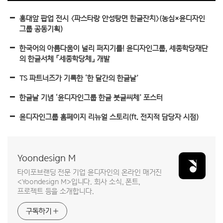
홍대앞 팝업 전시 〈파스타랑 안성탕면 한글잔치〉(농심×윤디자인
그룹 공동기획)
한국어의 아름다움이 널리 퍼지기를! 윤디자인그룹, 세종학당재단
의 한글서체 「세종학당체」 개발
TS 파트너즈가 기록한 ‘한 달간의 한글날’
한글날 기념 ‘윤디자인그룹 한글 붓글씨체’ 포스터
윤디자인그룹 홈페이지 리뉴얼 스토리(ft. 전지적 담당자 시점)
Yoondesign M
타이포브랜딩 전문 기업 윤디자인의 온라인 매거진
<Yoondesign M>입니다. 회사 소식, 폰트,
프로젝트 등을 소개합니다.
구독하기