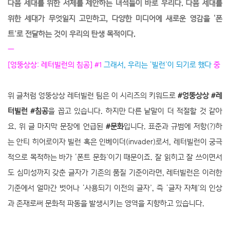
다음 세대를 위한 서체를 제안하는 녀석들이 바로 우리다. 다음 세대를
위한 세대가 무엇일지 고민하고, 다양한 미디어에 새로운 영감을 ‘폰
트’로 전달하는 것이 우리의 탄생 목적이다.
—
[엉뚱상상: 레터빌런의 침공] #1
그래서, 우리는 ‘빌런’이 되기로 했다
중
위 글처럼 엉뚱상상 레터빌런 팀은 이 시리즈의 키워드로
#엉뚱상상 #레
터빌런 #침공
을 꼽고 있습니다. 하지만 다른 낱말이 더 적절할 것 같아
요. 위 글 마지막 문장에 언급된
#문화
입니다. 표준과 규범에 저항(?)하
는 안티 히어로이자 빌런 혹은 인베이더(invader)로서, 레터빌런이 궁극
적으로 목적하는 바가 ‘폰트 문화’이기 때문이죠. 잘 읽히고 잘 쓰이면서
도 심미성까지 갖춘 글자가 기존의 품질 기준이라면, 레터빌런은 이러한
기준에서 얼마간 벗어나 ‘사용되기 이전의 글자’, 즉 ‘글자 자체’의 인상
과 존재로써 문화적 파동을 발생시키는 영역을 지향하고 있습니다.