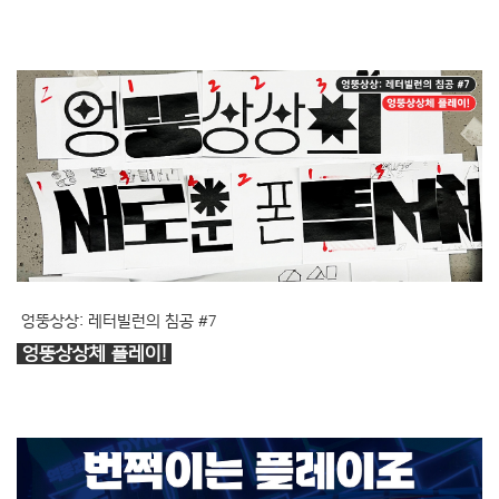
엉뚱상상: 레터빌런의 침공 #7
엉뚱상상체 플레이!