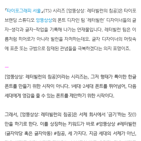
『
타이포그래피 서울
』(TS) 시리즈 [엉뚱상상: 레터빌런의 침공]은 타이포
브랜딩 스튜디오
엉뚱상상
의 폰트 디자인 팀 ‘레터빌런’ 디자이너들의 글
자-생각과 글자-작업을 기록해 나가는 연재물입니다. 레터빌런 팀은 이
름처럼 히어로가 아니라 빌런을 자처하는데요. 글자 디자이너의 머릿속
에 표준 또는 규범으로 잠재된 관념들을 극복하겠다는 의지 표명이죠.
—
[엉뚱상상: 레터빌런의 침공]이라는 시리즈는, 그저 형태가 특이한 한글
폰트를 만들기 위한 시작이 아니다. 1세대·2세대 폰트를 뛰어넘어, 다음
세대에게 영감을 줄 수 있는 폰트를 제안하기 위한 시작이다.
그래서, [엉뚱상상: 레터빌런의 침공]은 서체 회사에서 ‘금기’하는 짓(!)
만을 하기로 한다. 이를 상징하는 키워드가 바로 #엉뚱상상 #레터빌런
(글자악당 혹은 글자악동) #침공, 세 가지다. 지금 세대의 서체가 아닌,