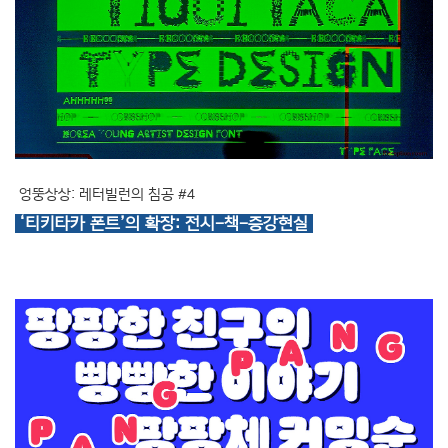
엉뚱상상: 레터빌런의 침공 #4
‘티키타카 폰트’의 확장: 전시-책-증강현실