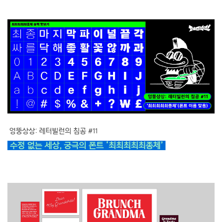
엉뚱상상: 레터빌런의 침공 #11
수정 없는 세상, 궁극의 폰트 ‘최최최최최종체’