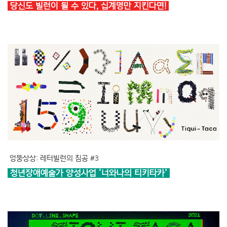
당신도 빌런이 될 수 있다, 십계명만 지킨다면!
엉뚱상상: 레터빌런의 침공 #3
청년장애예술가 양성사업 ‘너와나의 티키타카’