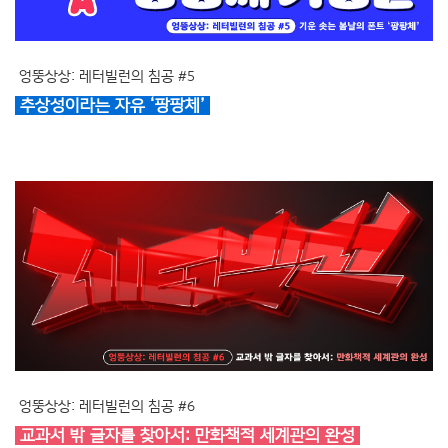
엉뚱상상: 레터빌런의 침공 #5
추상성이라는 자유 ‘팡팡체’
엉뚱상상: 레터빌런의 침공 #6
교과서 밖 글자를 찾아서: 만화책적 세계관의 완성