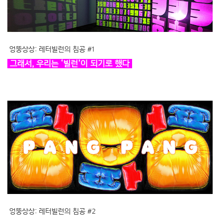
엉뚱상상: 레터빌런의 침공 #1
그래서, 우리는 ‘빌런’이 되기로 했다
엉뚱상상: 레터빌런의 침공 #2