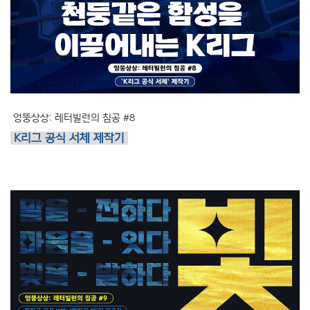
엉뚱상상: 레터빌런의 침공 #8
K리그 공식 서체 제작기