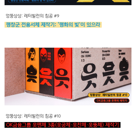
엉뚱상상: 레터빌런의 침공 #9
평창군 전용서체 제작기: ‘평화의 빛’이 있으라
엉뚱상상: 레터빌런의 침공 #10
OK금융그룹 읏맨체 3종(읏궁체·읏찬체·읏뚱체) 제작기