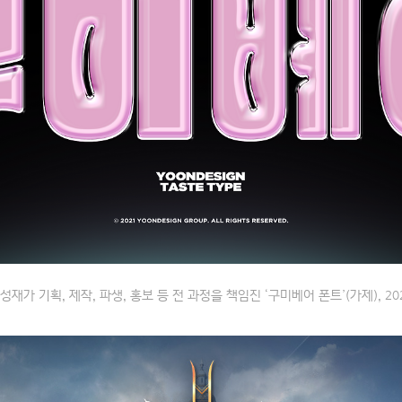
성재가 기획, 제작, 파생, 홍보 등 전 과정을 책임진 ‘구미베어 폰트’(가제), 20