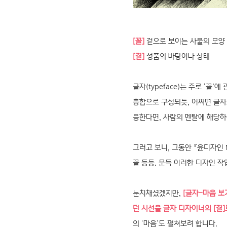
[꼴]
겉으로 보이는 사물의 모양
[결]
성품의 바탕이나 상태
글자(typeface)는 주로 ‘
총합으로 구성되듯, 어쩌면 글자
응한다면, 사람의 멘탈에 해당하
그러고 보니, 그동안 『윤디자인
꼴 등등. 문득 이러한 디자인 작
눈치채셨겠지만,
[글자-마음 보
던 시선을 글자 디자이너의 [결]
의 ‘마음’도 펼쳐보려 합니다.