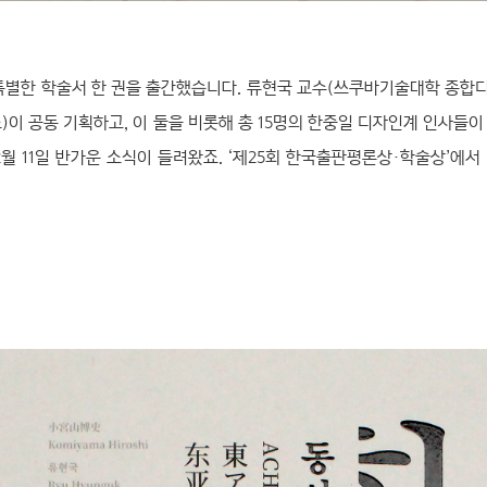
특별한 학술서 한 권을 출간했습니다. 류현국 교수(쓰쿠바기술대학 종합
 공동 기획하고, 이 둘을 비롯해 총 15명의 한중일 디자인계 인사들
12월 11일 반가운 소식이 들려왔죠. ‘제25회 한국출판평론상·학술상’에