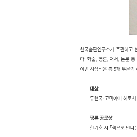
한국출판연구소가 주관하고 한
다. 학술, 평론, 저서, 논
이번 시상식은 총 5개 부문의
대상
류현국·고미야마 히로시·
평론 공로상
한기호 저 『책으로 만나는