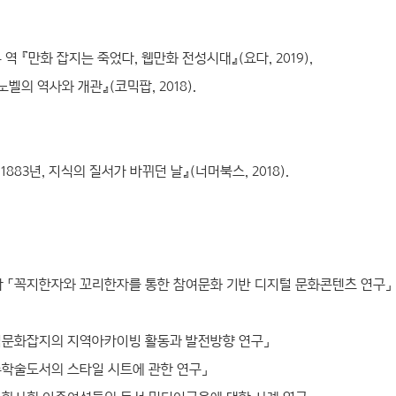
역 『만화 잡지는 죽었다, 웹만화 전성시대』(요다, 2019),
벨의 역사와 개관』(코믹팝, 2018).
1883년, 지식의 질서가 바뀌던 날』(너머북스, 2018).
 「꼭지한자와 꼬리한자를 통한 참여문화 기반 디지털 문화콘텐츠 연구」
역문화잡지의 지역아카이빙 활동과 발전방향 연구」
학술도서의 스타일 시트에 관한 연구」