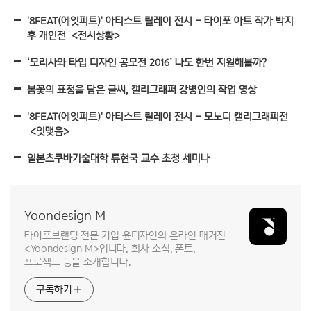
'8FEAT(에잇피트)' 아티스트 릴레이 전시 – 타이포 아트 작가 박지
후 개인전 ＜전시상황＞
‘모리사와 타입 디자인 공모전 2016’ 나도 한번 지원해볼까?
봄꽃의 표정을 담은 글씨, 캘리그래퍼 강병인의 작업 영상
'8FEAT(에잇피트)' 아티스트 릴레이 전시 – 모노디 캘리그래피전
＜잇맺음＞
일본츠쿠바기술대학 류현국 교수 초청 세미나
Yoondesign M
타이포브랜딩 전문 기업 윤디자인의 온라인 매거진
<Yoondesign M>입니다. 회사 소식, 폰트,
프로젝트 등을 소개합니다.
구독하기