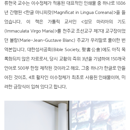
류현국 교수는 이수정체가 적용된 대표적인 인쇄물 중 하나로 1886
년 간행된 <한글 마니피캇(Magnificat in Lingua Coreana)>을 들
었습니다. 이 책은 가톨릭 교서인 <성모 마리아의 기도
(Immaculata Virgo Maria)>를 천주교 조선교구 제7대 교구장이었
던 블랑(Marie-Jean-Gustave Blanc) 주교가 우리말로 풀이한 번
역본입니다. 대한성서공회(Bible Society, 聖書公會)에도 아직 목
록화되지 않은 자료로서, 당시 교황의 즉위 3년을 기념하여 150개국
언어로 500부 한정 제작된 것이라고 해요. 그중 하나가 한글로 만들
어진 것이죠. 4호 활자인 이수정체가 최초로 사용된 인쇄물이며, 미
려한 금장식이 입혀 있다고 합니다.