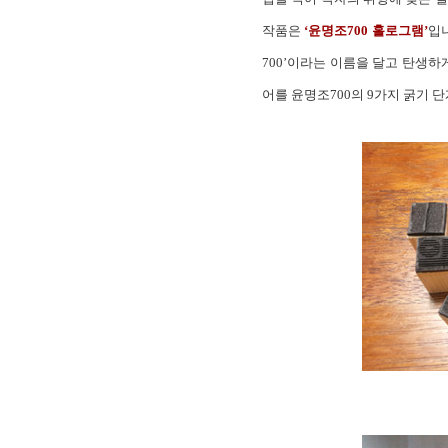
작품은
‘윤명조700 홀로그램’
입니
700’이라는 이름을 달고 탄생하
어를 윤명조700의 9가지 굵기