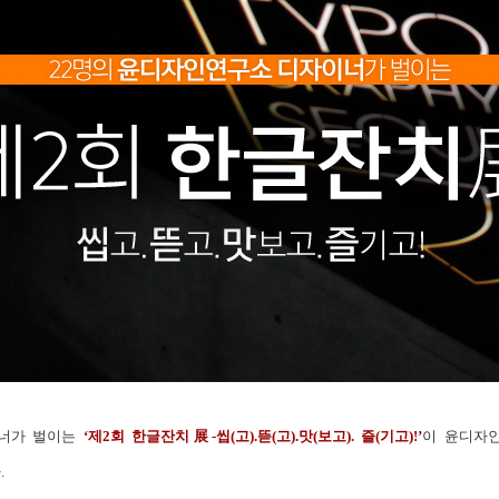
이너가 벌이는
‘제2회 한글잔치展-씹(고).뜯(고).맛(보고). 즐(기고)!’
이 윤디자인
.