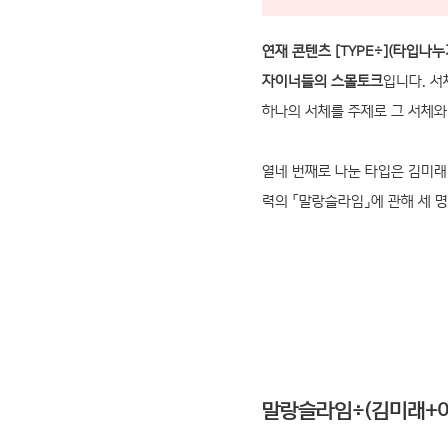
연재 콘텐츠 [TYPE÷](타입나누
자이너들의 스몰토크
입니다. 서
하나의 서체를 주제로 그 서체와
열네 번째로 나눈 타입은 김미
력의 「말랑슬라임」에 관해 세 
말랑슬라임÷(김미래+