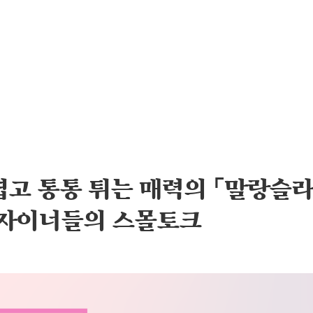
 귀엽고 통통 튀는 매력의 「말랑슬
디자이너들의 스몰토크