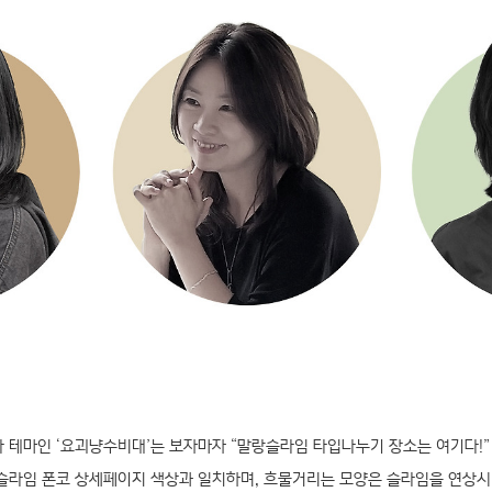
테마인 ‘요괴냥수비대’는 보자마자 “말랑슬라임 타입나누기 장소는 여기다!”
슬라임 폰코 상세페이지 색상과 일치하며, 흐물거리는 모양은 슬라임을 연상시