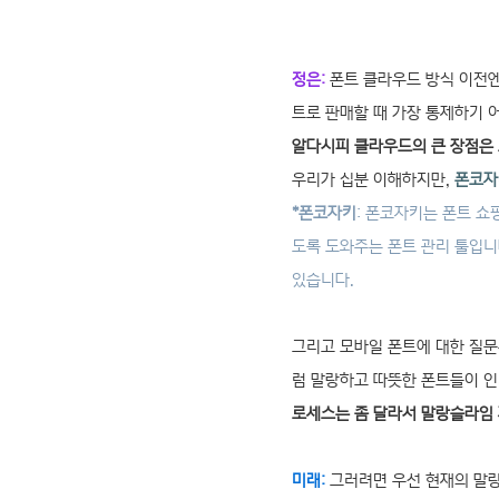
정은:
폰트 클라우드 방식 이전엔
트로 판매할 때 가장 통제하기 
알다시피 클라우드의 큰 장점은
우리가 십분 이해하지만,
폰코자
*폰코자키
:
폰코자키
는 폰트 쇼
도록 도와주는 폰트 관리 툴입니
있습니다.
그리고 모바일 폰트에 대한 질문
럼 말랑하고 따뜻한 폰트들이 인
로세스는 좀 달라서 말랑슬라임 
미래:
그러려면 우선 현재의 말랑