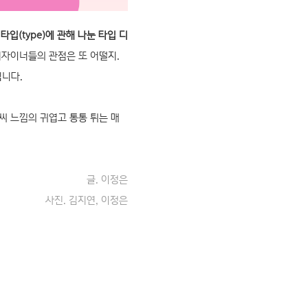
즉
타입(type)에 관해 나눈 타입 디
디자이너들의 관점은 또 어떨지.
립니다.
씨 느낌의 귀엽고 통통 튀는 매
글. 이정은
사진. 김지연, 이정은