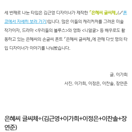
세 번째로 나눈 타입은 김근영 디자이너가 제작한
「은혜씨 글씨체」
(🔗
폰
코에서 자세히 보러 가기
)입니다. 많은 이들의 캐리커처를 그려온 미술
작가이자, 드라마 <우리들의 블루스>와 영화 <니얼굴> 등 배우로도 활
동하고 있는 은혜씨의 손글씨 폰트 「은혜씨 글씨체」에 관해 다섯 명의 타
입 디자이너가 이야기를 나눠봤습니다.
글. 이가희
사진. 이가희, 이정은, 이찬솔, 장연준
은혜씨 글씨체÷(김근영+이가희+이정은+이찬솔+장
연준)