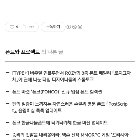
6
구독하기
폰트와 프로젝트
[TYPE÷] 버추얼 인플루언서 ROZY의 3종 폰트 패밀리 「로지그자
체」에 관해 나눈 타입 디자이너들의 스몰토크
폰트 마켓 ‘폰코(FONCO)’ 신규 입점 폰트 컬렉션
펜의 질감이 느껴지는 자연스러운 손글씨 영문 폰트 「PostScrip
t」, 윤멤버십 톡톡 업데이트
폰코 한글나눔폰트에 티키타카체 한글 버전 업데이트
승리의 깃발을 내리꽂아라! 넥슨 신작 MMORPG 게임 ‘프라시아