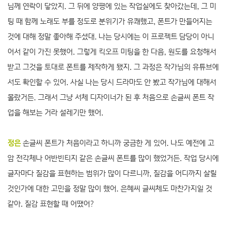
님께 연락이 닿았지. 그 뒤에 양평에 있는 작업실에도 찾아갔는데, 그 미
팅 때 함께 노래도 부를 정도로 분위기가 유쾌했고, 폰트가 만들어지는
것에 대해 정말 좋아해 주셨대. 나는 당시에는 이 프로젝트 담당이 아니
어서 같이 가진 못했어. 그렇게 킥오프 미팅을 한 다음, 원도를 요청해서
받고 그것을 토대로 폰트를 제작하게 됐지. 그 과정은 작가님의 유튜브에
서도 확인할 수 있어. 사실 나는 당시 드라마도 안 봤고 작가님에 대해서
몰랐거든. 그래서 그냥 서체 디자이너가 된 후 처음으로 손글씨 폰트 작
업을 해보는 거라 설레기만 했어.
정은
손글씨 폰트가 처음이라고 하니까 궁금한 게 있어. 나도 예전에 고
암 전각체나 어반빈티지 같은 손글씨 폰트를 많이 했었거든. 작업 당시에
글자마다 질감을 표현하는 범위가 많이 다르니까, 질감을 어디까지 살릴
것인가에 대한 고민을 정말 많이 했어. 은혜씨 글씨체도 마찬가지일 것
같아. 질감 표현할 때 어땠어?