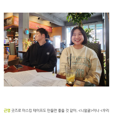
근영
굿즈로 마스킹 테이프도 만들면 좋을 것 같아. <니얼굴>이나 <우리