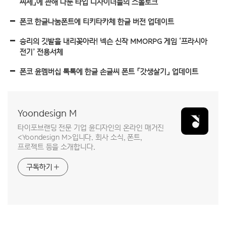
씨체」에 관해 나눈 타입 디자이너들의 스몰토크
폰코 한글나눔폰트에 티키타카체 한글 버전 업데이트
승리의 깃발을 내리꽂아라! 넥슨 신작 MMORPG 게임 ‘프라시아
전기’ 전용서체
폰코 윤멤버십 톡톡에 한글 손글씨 폰트 「갓생살기」 업데이트
Yoondesign M
타이포브랜딩 전문 기업 윤디자인의 온라인 매거진
<Yoondesign M>입니다. 회사 소식, 폰트,
프로젝트 등을 소개합니다.
구독하기