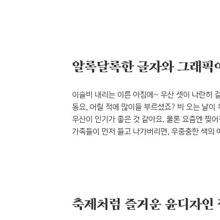
6월, 여러분의 일상은 어떤 일들로 계획되어 
전시가 여러분을 기다리고 있답니다. 의미 없는
‘새롭게 보다: 무의미’와 양안시차(양쪽 눈의 망
작가 초대전 ‘두 ..
이슬비 내리는 이른 아침에~ 우산 셋이 나란히 걸
동요, 어릴 적에 많이들 부르셨죠? 비 오는 날
우산이 인기가 좋은 것 같아요. 물론 요즘엔 찢어
가족들이 먼저 들고 나가버리면, 우중충한 색의 아
우산 살이 하나라도 빠져 있으면, 쥐구멍에라도 
배시시 웃음이 나요. 여러분은 우산에 어떤 추
온갖 우산으로 가득 차 화사해졌답니다. 바로 ‘비
이 전시는 매..
축제처럼 즐거운 윤디자인 