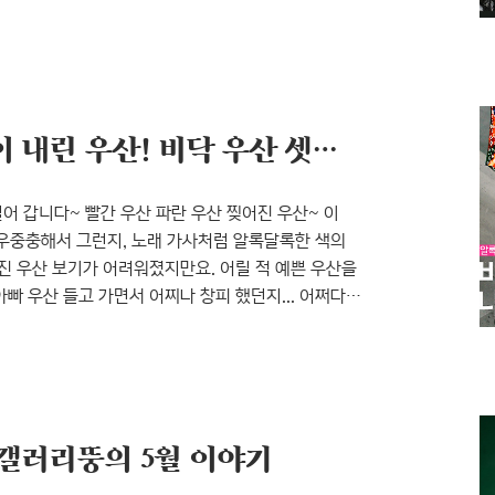
있나요? 윤디자인연구소의 갤러리뚱에서는 두 가지
 것들에 새로운 의미를 부여하는 성도형 작가의 개인전
막에 맺히는 상의 차이)의 원리를 그림을 풀어낸 최영
알록달록한 글자와 그래픽이 내린 우산! 비닥 우산 셋이 나란히 展
어 갑니다~ 빨간 우산 파란 우산 찢어진 우산~ 이
이 우중충해서 그런지, 노래 가사처럼 알록달록한 색의
진 우산 보기가 어려워졌지만요. 어릴 적 예쁜 우산을
빠 우산 들고 가면서 어찌나 창피 했던지... 어쩌다
숨고 싶은 생각도 들었던 시절. 지금 생각해보면
억을 갖고 있으신가요? 윤디자인연구소 갤러리뚱은 지금
닥 우산 셋이 나란히 전’이 열리고 있기 때문이에요.
갤러리뚱의 5월 이야기