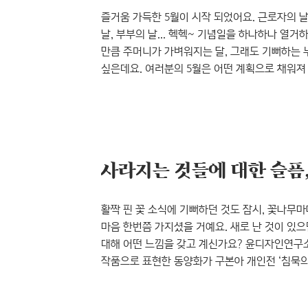
즐거움 가득한 5월이 시작 되었어요. 근로자의 날
날, 부부의 날... 헥헥~ 기념일을 하나하나 열거
만큼 주머니가 가벼워지는 달, 그래도 기뻐하는 
싶은데요. 여러분의 5월은 어떤 계획으로 채워져
갤러리뚱에서도 다채로운 전시를 준비했답니다. 
한국시각정보디자인협회(VIDAK)와 디자인 기
이상현의 심화 캘리그래피 그룹전 ‘삼팔光땡’ 전
둘러보시고 홍대 데이..
사라지는 것들에 대한 슬픔,
활짝 핀 꽃 소식에 기뻐하던 것도 잠시, 꽃나무
마음 한번쯤 가지셨을 거예요. 새로 난 것이 있으
대해 어떤 느낌을 갖고 계신가요? 윤디자인연구
작품으로 표현한 동양화가 구본아 개인전 ‘침묵의 봄(t
수묵을 작업의 근간으로 삼고 있는 작가인데요.
모습으로 나타나 현대미술의 신선함을 느낄 수 있