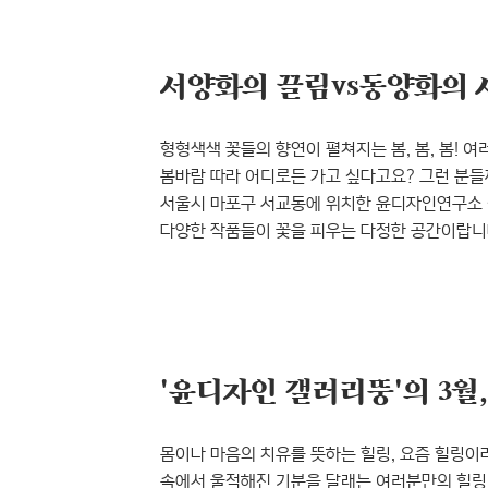
구본아 개인전 ‘침묵의 봄’에는 어떤 작품들이 
적나라한 이름, 시간의..
형형색색 꽃들의 향연이 펼쳐지는 봄, 봄, 봄! 
봄바람 따라 어디로든 가고 싶다고요? 그런 분
서울시 마포구 서교동에 위치한 윤디자인연구소 
다양한 작품들이 꽃을 피우는 다정한 공간이랍니
활짝 피어 나겠지요? 4월의 갤러리뚱에서는 서
기다리고 있답니다. 서양화의 강렬한 끌림과 동
만끽해보시겠어요? 현대인의 소외를 그리다. 김진
전시는 서양화가 김진의 ‘드로잉..
'윤디자인 갤러리뚱'의 3월
몸이나 마음의 치유를 뜻하는 힐링, 요즘 힐링이
속에서 울적해진 기분을 달래는 여러분만의 힐링