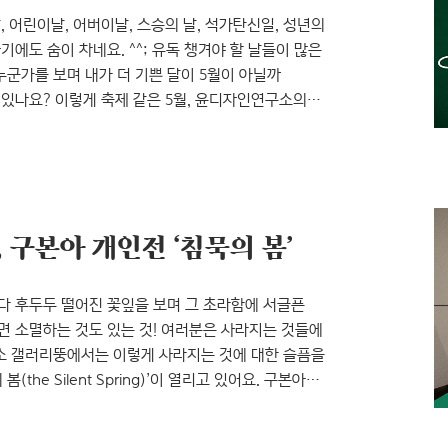
, 어린이날, 어버이날, 스승의 날, 석가탄신일, 성년의
하기에도 숨이 차네요. ^^; 유독 챙겨야 할 날들이 많은
누군가를 보며 내가 더 기쁜 달이 5월이 아닐까
 있나요? 이렇게 축제 같은 5월, 윤디자인연구소의
지난 주말 ‘제2회 와우북어린이축제’를 시작으로
업 이응크리에이션스의 콜라보레이션 우산 전시,
까지. 사랑하는 사람과 공감하고 교감할 수 있는 전시
 구본아 개인전 ‘침묵의 봄’
마다 후두두 떨어진 꽃잎을 보며 그 초라함에 서글픈
면 소멸하는 것도 있는 것! 여러분은 사라지는 것들에
소 갤러리뚱에서는 이렇게 사라지는 것에 대한 슬픔을
he Silent Spring)’이 열리고 있어요. 구본아는
 그녀가 표현하는 수묵은 새로운 표정과 다양한
게 하죠. 그럼 지금부터 동양화의 새로운 바람,