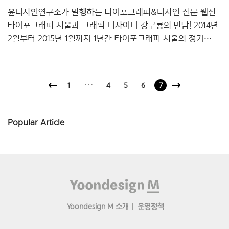
윤디자인연구소가 발행하는 타이포그래피&디자인 전문 웹진
타이포그래피 서울과 그래픽 디자이너 강구룡의 만남! 2014년
2월부터 2015년 1월까지 1년간 타이포그래피 서울의 정기
세미나 가 매월 열립니다. ‘The T(더 티)’는 타이포그래피
서울의 오프라인 사업 브랜드이고 ‘강쇼’는 그래픽 디자이너
강구룡이 진행했던 디자인 토크쇼 이름인데요, 이 둘이
1
···
4
5
6
7
의기투합해 를 기획했습니다. 이 세미나는 매월 강구룡이
진행하고 편집자, 디자이너, 미디어아티스트, 교육자 등 예술/
디자인 분야의 인물 1명~2명을 초청하여 진행할
Popular Article
예정이랍니다. 는 작가의 작품만을 보고 듣는 일방적인 강연과
달리, 초청 작가와 진행자, 그리고 관객이 만나 함께 이야기할
수 있는 자유 대화의 공간이에요. 매회 관객 수를 45명으로
제한하여..
Footer
Yoondesign M 소개
운영정책