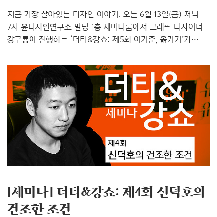
지금 가장 살아있는 디자인 이야기. 오는 6월 13일(금) 저녁
7시 윤디자인연구소 빌딩 1층 세미나룸에서 그래픽 디자이너
강구룡이 진행하는 ‘더티&강쇼: 제5회 이기준, 옮기기’가
열립니다. 1회 그래픽 디자이너 김기조 편, 2회 그래픽
디자이너 겸 디자인 교육자 이지원, 윤여경 편, 3회 땡스북스
이기섭 대표 편, 4회 그래픽 디자이너 신덕호 편에 이어 열리는
이번 5회의 주인공은 바로 북 디자이너 이기준이랍니다. [좌]
진행자 강구룡 [우] 초대 작가 이기준 이기준은 음악을
편애하며, 지금까지 여러 권의 책과 잡지를 디자인한 북
디자이너입니다. 서울시립미술관, 아르코아카이브 등의 전시
관련 그래픽 작업을 했고 유유, 난다 등의 출판사와 책 작업을
꾸준히 하고 있으며 틈틈이 잡글을 쓰기도 하지요. 2..
[세미나] 더티&강쇼: 제4회 신덕호의
건조한 조건