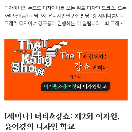
디자이너의 눈으로 디자이너를 보는 위트 디자인 토크쇼. 오는
5월 9일(금) 저녁 7시 윤디자인연구소 빌딩 1층 세미나룸에서
그래픽 디자이너 강구룡이 진행하는 이 열립니다. 1회 그래픽
디자이너 김기조 편, 2회 그래픽 디자이너 겸 디자인 교육자
이지원, 윤여경 편, 3회 땡스북스 이기섭 대표 편에 이어 네
번째로 열리는 이번 세미나의 주인공은 그래픽 디자이너
신덕호입니다. [좌] 진행자 강구룡 [우] 초대 작가 신덕호
제4회 더티 & 강쇼 포스터 그래픽 디자이너 신덕호는
단국대학교 시각디자인을 졸업하고 프리랜서 디자이너로
활동하고 있답니다. 타이포그래피를 기반으로 다양한 분야의
사람들과 협업을 즐겨 하며, 개념에 근거한 타이포그래피와
내용에 알맞은 구조를 다양한 매체로 구축하는 것 또한,
모사품이 원본..
[세미나] 더티&강쇼: 제2회 이지원,
윤여경의 디자인 학교