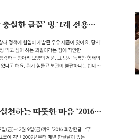
. 하다못해 이제는 휘어있는 디스플레이도 나오고 있는
‘훈민정음 창제 원리에 가장 충실한 글꼴’ 빙그레 전용서체 ‘빙그레체’ 우리 함께 써요!
 장려 정책에 힘입어 개발된 우유 제품이 있어요. 당시
장 먹고 싶어 하는 과일이라는 점에 착안한
생각하는 항아리 모양의 제품. 그 당시 독특한 형태의
었다고 해요. 쥐기 힘들고 보관이 불편하다는 반대
(뚱바)’라는 애칭으로 불리며 2011년 기준 하루
지요. 가공 우유 시장에서 80%의 점유율을 차지하며,
 50만 톤이 넘고 12톤 트럭 4만 2,000대에 달하는
570돌 한글날 맞아, 한글로 실천하는 따뜻한 마음 ‘2016 희망한글나무’ 캠페인
(금)~12월 9일(금)까지 '2016 희망한글나무'
룹이 지난 2009년부터 매년 한글날이 있는