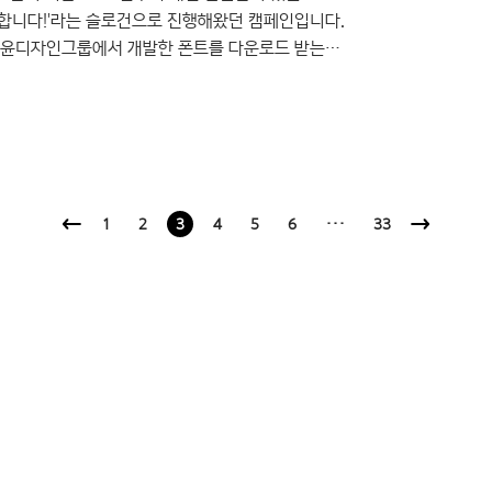
 전합니다!'라는 슬로건으로 진행해왔던 캠페인입니다.
면 윤디자인그룹에서 개발한 폰트를 다운로드 받는
층이나 한글로 뜻을 나눌 수 있는 단체에 기부하여
 ▶ 2016 희망한글나무 홈페이지 바로 가기
2016 희망한글나무 홈페이지 메인 올해의 폰트 ‘사랑해라떼체’
1
2
3
4
5
6
···
33