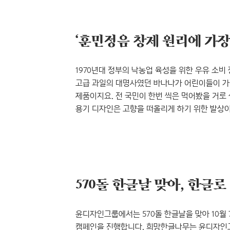
텐데, 불행히도 그 비율 또한 전부 제각각입니다
현실..
1970년대 정부의 낙농업 육성을 위한 우유 소비
고급 과일의 대명사였던 바나나가 어린이들이 가
제품이지요. 전 국민이 한번 씩은 먹어봤을 거로 
용기 디자인은 고향을 떠올리게 하기 위한 발상이
의견도 있었지만, 독특한 용기 모양으로 ‘단지 우유
평균 80만 개, 1년에 2억 5,000만 개가 팔렸
국민 한 사람당 5개를 마시는 꼴로, 무게로 환산하면
분..
윤디자인그룹에서는 570돌 한글날을 맞아 10월 7일
캠페인을 진행합니다. 희망한글나무는 윤디자인그