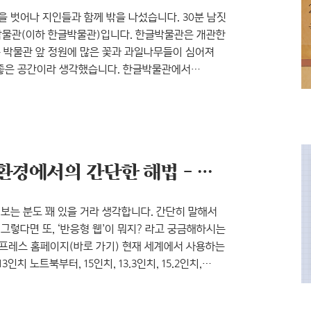
을 벗어나 지인들과 함께 밖을 나섰습니다. 30분 남짓
박물관(이하 한글박물관)입니다. 한글박물관은 개관한
는 박물관 앞 정원에 많은 꽃과 과일나무들이 심어져
 좋은 공간이라 생각했습니다. 한글박물관에서
좋아했던 유실수들을 많이 심었다고 하네요.
부터 심겨 있던 나무들인 줄 알고 어마어마하게
016년 가을, 한글박물관에서 볼 수 있는 전시 현재
.
개인도, 기업도, 다양한 웹 환경에서의 간단한 해법 - 워드프레스 설치 방법과 장단점 리뷰
어보는 분도 꽤 있을 거라 생각합니다. 간단히 말해서
 그렇다면 또, ‘반응형 웹’이 뭐지? 라고 궁금해하시는
드프레스 홈페이지(바로 가기) 현재 세계에서 사용하는
치 노트북부터, 15인치, 13.3인치, 15.2인치,
 모니터 등등 무려 100가지가 넘는 사이즈의
 각각이 같은 비율로 사이즈만 달라졌다면 참 편할