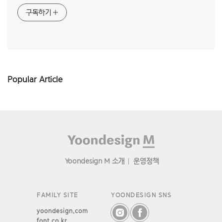
구독하기
Popular Article
Footer
Yoondesign M 소개
운영정책
FAMILY SITE
YOONDESIGN SNS
yoondesign.com
font.co.kr