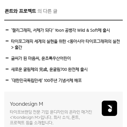
폰트와 프로젝트
‘캘리그래피, 서체가 되다’ Yoon 공병각 Wild & Soft체 출시
타이포그래피 세계의 실현을 위한 <동아시아 타이포그래퍼의 실천
> 출간
글씨가 된 마음씨, 윤초록우산어린이
새로운 굴림체의 完成, 윤굴림700 완전체 출시
‘대한민국독립만세’ 100주년 기념서체 배포
Yoondesign M
타이포브랜딩 전문 기업 윤디자인의 온라인 매거진
<Yoondesign M>입니다. 회사 소식, 폰트,
프로젝트 등을 소개합니다.