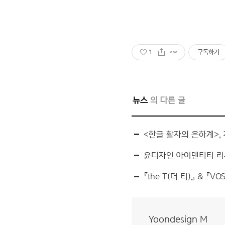
1
구독하기
뉴스
<한글 활자의 은하계>, 제 64회 TDC 뉴
윤디자인 아이덴티티 리뉴얼, iF 2
『the T(더 티)』 & 『VOSTO
Yoondesign M