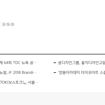
욕 공모전에서 타이포그래픽 엑설런스 수상
윤디자인그룹, 홍익디자인고등
018 Branding 부문 수상
'엉뚱아카데미 타이포아트 스쿨
K(보스토크)』, 서울국제도서전 참가