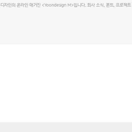
자인의 온라인 매거진 <Yoondesign M>입니다. 회사 소식, 폰트, 프로젝트