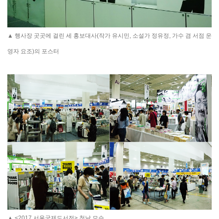
▲
행사장 곳곳에 걸린 세 홍보대사(작가 유시민, 소설가 정유정, 가수 겸 서점 운
영자 요조)의 포스터
▲ <2017 서울국제도서전> 첫날 모습