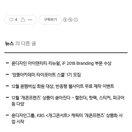
4
구독하기
뉴스
윤디자인 아이덴티티 리뉴얼, iF 2018 Branding 부문 수상
'엉뚱아카데미 타이포아트 스쿨' 1기 모집
12월 윤멤버십 회원 대상, 반응형 웹사이트 무료 제작 이벤트
12월 '개콘프렌즈' 상품이 쏟아진다 - 캘린더, 핫팩, 스티커, 피규어
등 다양
윤디자인그룹, KBS <개그콘서트> 캐릭터 '개콘프렌즈' 상품화 사
업 시작