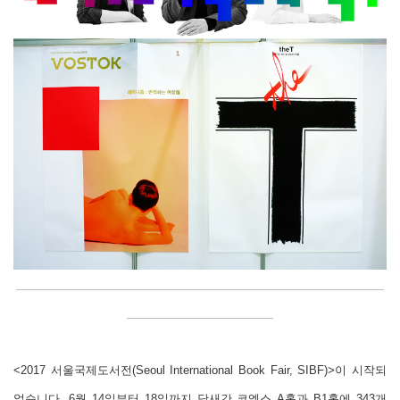
<2017 서울국제도서전(Seoul International Book Fair, SIBF)>이 시작되
었습니다. 6월 14일부터 18일까지 닷새간 코엑스 A홀과 B1홀에 343개