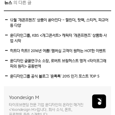
뉴스
12월 '개콘프렌즈' 상품이 쏟아진다 - 캘린더, 핫팩, 스티커, 피규어
등 다양
윤디자인그룹, KBS <개그콘서트> 캐릭터 '개콘프렌즈' 상품화 사
업 시작
히트다 히트!! 2016년 여름! 멤버십 고객이 원하는 HOT한 이벤트
윤디자인 글꼴연구소 소장, 로버트 브링허스트 명저 <타이포그래
피의 원리> 공동번역
윤디자인그룹 공식 블로그 '윤톡톡' 2015 인기 포스트 TOP 5
Yoondesign M
타이포브랜딩 전문 기업 윤디자인의 온라인 매거진
<Yoondesign M>입니다. 회사 소식, 폰트,
프로젝트 등을 소개합니다.