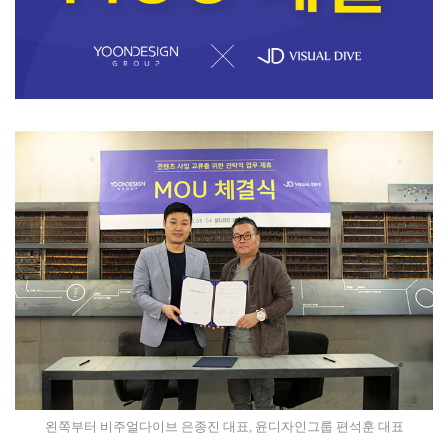
왼쪽부터 비주얼다이브 은종진 대표, 윤디자인그룹 편석훈 대표