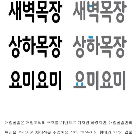
매일굴림은 매일고딕의 구조를 기반으로 디자인 하였지만, 매일굴림만의
특징을 부각시켜 차이점을 주었어요. ‘ㅊ’, ‘ㅎ’꼭지의 형태와 ‘ㅂ’의 곁줄