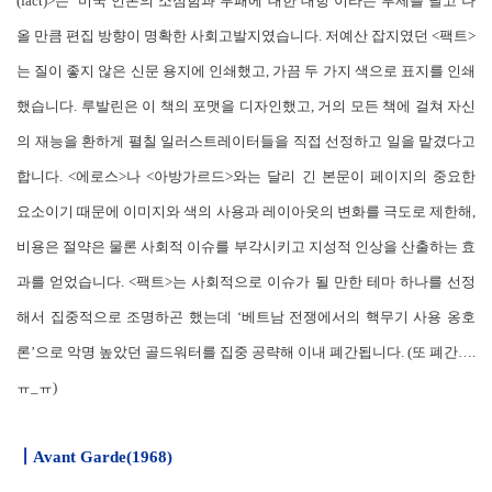
(fact)>는 ‘미국 언론의 소심함과 부패에 대한 대항’이라는 부제를 달고 나
올 만큼 편집 방향이 명확한 사회고발지였습니다. 저예산 잡지였던 <팩트>
는 질이 좋지 않은 신문 용지에 인쇄했고, 가끔 두 가지 색으로 표지를 인쇄
했습니다. 루발린은 이 책의 포맷을 디자인했고, 거의 모든 책에 걸쳐 자신
의 재능을 환하게 펼칠 일러스트레이터들을 직접 선정하고 일을 맡겼다고
합니다. <에로스>나 <아방가르드>와는 달리 긴 본문이 페이지의 중요한
요소이기 때문에 이미지와 색의 사용과 레이아웃의 변화를 극도로 제한해,
비용은 절약은 물론 사회적 이슈를 부각시키고 지성적 인상을 산출하는 효
과를 얻었습니다. <팩트>는 사회적으로 이슈가 될 만한 테마 하나를 선정
해서 집중적으로 조명하곤 했는데 ‘베트남 전쟁에서의 핵무기 사용 옹호
론’으로 악명 높았던 골드워터를 집중 공략해 이내 폐간됩니다. (또 폐간….
ㅠ_ㅠ)
┃
Avant Garde(1968)