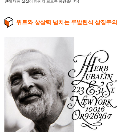
린에 대해 샅샅이 파헤쳐 보도록 하겠습니다!
위트와 상상력 넘치는 루발린식 상징주의