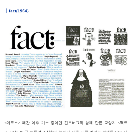
┃
fact(1964)
<에로스> 폐간 이후 기소 중이던 긴즈버그와 함께 만든 교양지 <팩트