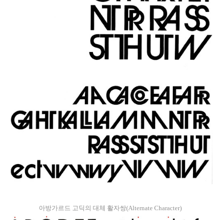
아방가르드 고딕의 대체 활자쌍(Alternate Character)