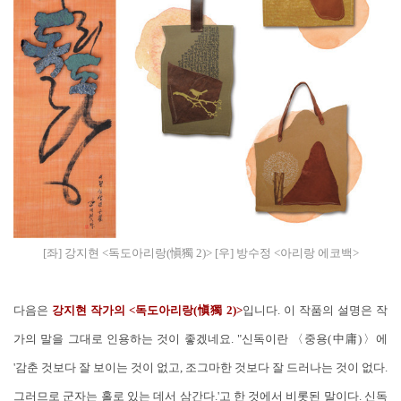
[좌] 강지현 <독도아리랑(愼獨 2)> [우] 방수정 <아리랑 에코백>
다음은
강지현 작가의 <독도아리랑(愼獨 2)>
입니다. 이 작품의 설명은 작
가의 말을 그대로 인용하는 것이 좋겠네요. "신독이란 〈중용(中庸)〉에
'감춘 것보다 잘 보이는 것이 없고, 조그마한 것보다 잘 드러나는 것이 없다.
그러므로 군자는 홀로 있는 데서 삼간다.'고 한 것에서 비롯된 말이다. 신독