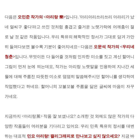
다음은
오민준 작가의 <아리랑 樂>
입니다. '아리아리쓰리쓰리 아라리가 났
네 얼씨구 좋다'라고 쓰인 것처럼 흥겹고 즐거운 노랫가락에 어깨춤이 절
로 날 것 같은 작품입니다. 우리 특유의 해학적인 정서가 그대로 담겨 가만
히 들여다보면 볼수록 기분이 좋아지네요~ 다음은
오문석 작가의 <우리네
청춘>
입니다. 무엇이든 다 들어줄 것처럼 인자한 미소를 짓고 계신 할머니
그림이 먼저 눈에 띄는데요, 작가는 아리랑 노랫말을 인용하여 지나간 세
월에 대해 주름진 따뜻한 미소로 덤덤히 말씀해주시던 할머니를 생각하며
작업했다고 하네요. 할머니의 꼬불꼬불 주름을 닮은 글씨에 마음이 자꾸
가네요.
지금까지 <아리랑展> 작품 잘 보셨나요? 소개한 것 외에도 많은 작가의 다
양한 작품들이 여러분을 기다리고 있어요. 우리 민족 특유의 정서를 대변
하는 대표적
민요 아리랑! 캘리그래피로 만나보고 싶지 않으세요?
지금 바