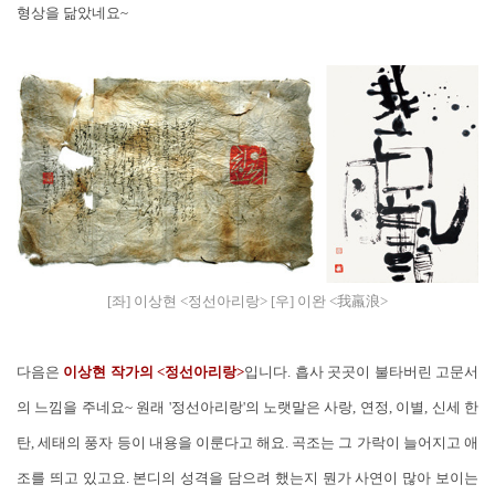
형상을 닮았네요~
[좌] 이상현 <정선아리랑> [우] 이완 <我羸浪>
다음은
이상현 작가의 <정선아리랑>
입니다. 흡사 곳곳이 불타버린 고문서
의 느낌을 주네요~ 원래 '정선아리랑'의 노랫말은 사랑, 연정, 이별, 신세 한
탄, 세태의 풍자 등이 내용을 이룬다고 해요. 곡조는 그 가락이 늘어지고 애
조를 띄고 있고요. 본디의 성격을 담으려 했는지 뭔가 사연이 많아 보이는