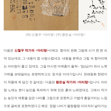
[좌] 신철우 <아리랑> [우] 왕은실 <아리랑>
다음은
신철우 작가의 <아리랑>
이에요. 항아리 판화 그림에 시가 한 편 쓰
여 있는데요, 그 내용이 참 사랑스럽네요. 내용을 본즉슨 그림 속 항아리에
는 아리랑이 졸고 있대요. 그걸 마시면 어깨춤이 들썩~ '임(님)'이 와서 노랫
가락을 보태달라는 로맨틱하고도 정겨운 이야기입니다. 전래동화 한편이
이 작품에 쏙 담긴 것 같네요~ 다음은
왕은실 작가의 <아리랑>
입니다. 아리
랑 노래는 본디 농민을 독려하기 위해 만든 흙의 노래였대요. 그래서 작가
는 농민의 애환을 담은 나비를 그림으로 표현하고 가볍게 흥얼거리는 느낌
으로 글씨로 표현하였다고 해요. 정말 나비가 팔랑팔랑 이리저리 날아가는