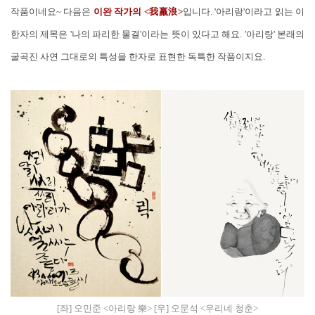
작품이네요~ 다음은
이완 작가의 <我羸浪>
입니다. '아리랑'이라고 읽는 이
한자의 제목은 '나의 파리한 물결'이라는 뜻이 있다고 해요. '아리랑' 본래의
굴곡진 사연 그대로의 특성을 한자로 표현한 독특한 작품이지요.
[좌] 오민준 <아리랑 樂> [우] 오문석 <우리네 청춘>