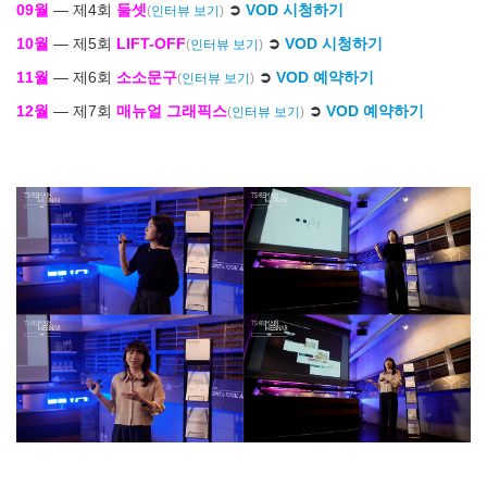
09월
― 제4회
둘셋
➲
VOD 시청하기
(
인터뷰 보기
)
10월
― 제5회
LIFT-OFF
➲
VOD 시청하기
(
인터뷰 보기
)
11월
― 제6회
소소문구
➲
VOD 예약하기
(
인터뷰 보기
)
12월
― 제7회
매뉴얼 그래픽스
➲
VOD 예약하기
(
인터뷰 보기
)