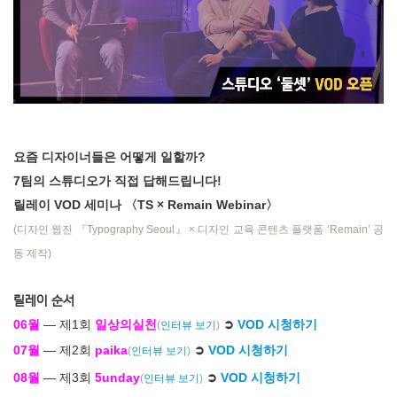
요즘 디자이너들은 어떻게 일할까?
7팀의 스튜디오가 직접 답해드립니다!
릴레이 VOD 세미나 〈TS × Remain Webinar〉
(디자인 웹진 『Typography Seoul』 × 디자인 교육 콘텐츠 플랫폼 ‘Remain’ 공
동 제작)
릴레이 순서
06월
― 제1회
일상의실천
➲
VOD 시청하기
(
인터뷰 보기
)
07월
― 제2회
paika
➲
VOD 시청하기
(
인터뷰 보기
)
08월
― 제3회
5unday
➲
VOD 시청하기
(
인터뷰 보기
)