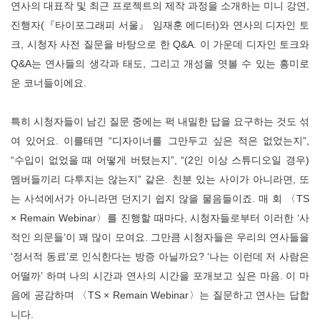
연사의 대표작 및 최근 프로젝트의 제작 과정을 소개하는 미니 강연,
진행자(『타이포그래피 서울』 임재훈 에디터)와 연사의 디자인 토
크, 시청자 사전 질문을 바탕으로 한 Q&A. 이 가운데 디자인 토크와
Q&A는 연사들의 생각과 태도, 그리고 개성을 엿볼 수 있는 흥미로
운 코너들이에요.
특히 시청자들이 남긴 질문 중에는 퍽 내밀한 답을 요구하는 것도 섞
여 있어요. 이를테면 “디자이너를 그만두고 싶은 적은 없었는지”,
“수입이 없었을 때 어떻게 버텼는지”, “(2인 이상 스튜디오일 경우)
멤버들끼리 다투지는 않는지” 같은. 친분 있는 사이가 아니라면, 또
는 사석에서가 아니라면 던지기 쉽지 않을 물음들이죠. 매 회 〈TS
× Remain Webinar〉를 진행할 때마다, 시청자들로부터 이러한 ‘사
적인 의문들’이 꽤 많이 모여요. 그만큼 시청자들은 우리의 연사들을
‘정서적 동료’로 인식한다는 방증 아닐까요? ‘나는 이런데 저 사람은
어떨까’ 하며 나의 시간과 연사의 시간을 포개보고 싶은 마음. 이 마
음에 공감하며 〈TS × Remain Webinar〉는 질문하고 연사는 답합
니다.