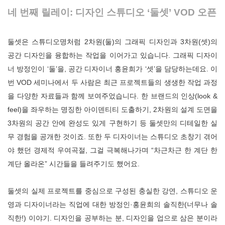
네 번째 릴레이: 디자인 스튜디오 ‘둘셋’ VOD 오픈
둘셋
은 스튜디오명처럼 2차원(둘)의 그래픽 디자인과 3차원(셋)의
공간 디자인을 융합하는 작업을 이어가고 있습니다. 그래픽 디자이
너 방정인이 ‘둘’을, 공간 디자이너 홍윤희가 ‘셋’을 담당하는데요. 이
번 VOD 세미나에서 두 사람은 최근 프로젝트들의 생생한 작업 과정
을 다양한 자료들과 함께 보여주었습니다. 한 브랜드의 인상(look &
feel)을 좌우하는 명징한 아이덴티티 도출하기, 2차원의 설계 도면을
3차원의 공간 안에 완성도 있게 구현하기 등 둘셋만의 디테일한 실
무 경험을 공개한 것이죠. 또한 두 디자이너는 스튜디오 초창기 겪어
야 했던 경제적 우여곡절, 그걸 극복해나가며 “차근차근 한 계단 한
계단 올라온” 시간들을 들려주기도 했어요.
둘셋의 실제 프로젝트를 중심으로 구성된 충실한 강연, 스튜디오 운
영과 디자이너라는 직업에 대한 방정인·홍윤희의 솔직한(너무나 솔
직한!) 이야기. 디자인을 공부하는 분, 디자인을 업으로 삼은 분이라