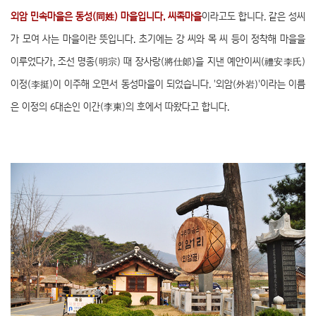
외암 민속마을은 동성(同姓) 마을입니다. 씨족마을
이라고도 합니다. 같은 성씨
가 모여 사는 마을이란 뜻입니다. 초기에는 강 씨와 목 씨 등이 정착해 마을을
이루었다가, 조선 명종(明宗) 때 장사랑(將仕郞)을 지낸 예안이씨(禮安李氏)
이정(李挺)이 이주해 오면서 동성마을이 되었습니다. '외암(外岩)'이라는 이름
은 이정의 6대손인 이간(李柬)의 호에서 따왔다고 합니다.