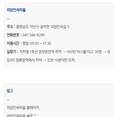
외암민속마을
ㅡ
주소 :
충청남도 아산시 송악면 외암민속길 5
전화번호 :
041-544-8290
이용시간 :
평일 09:00 ~ 17:30
길찾기 :
지하철 1호선 온양온천역 하차 → 100번 버스를 타고 30분 → 외
암3리 정류장역에서 하차 → 도보 10분이면 도착
참고
ㅡ
외암민속마을 홈페이지
외암민속마을 블로그