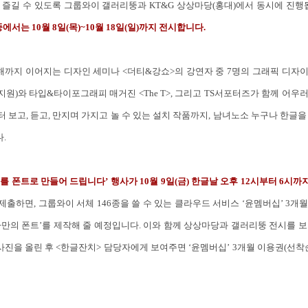
 즐길 수 있도록 그룹와이 갤러리뚱과 KT&G 상상마당(홍대)에서 동시에 진행
뚱에서는 10월 8일(목)~10월 18일(일)까지 전시합니
다.
지 이어지는 디자인 세미나 <더티&강쇼>의 강연자 중 7명의 그래픽 디자이너(
이지원)와 타입&타이포그래피 매거진 <The T>, 그리고 TS서포터즈가 함께 어
 보고, 듣고, 만지며 가지고 놀 수 있는 설치 작품까지, 남녀노소 누구나 한글을
.
를 폰트로 만들어 드립니다’ 행사가 10월 9일(금) 한글날 오후 12시부터 6시
출하면, 그룹와이 서체 146종을 쓸 수 있는 클라우드 서비스 ‘윤멤버십’ 3개
‘나만의 폰트’를 제작해 줄 예정입니다. 이와 함께 상상마당과 갤러리뚱 전시를 보
인증 사진을 올린 후 <한글잔치> 담당자에게 보여주면 ‘윤멤버십’ 3개월 이용권(선착순