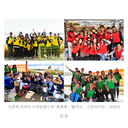
오른쪽 위부터 시계방향으로 ‘흑흑흑’, ‘빨개요’, ‘그린라이트’, ‘파란만
장’팀