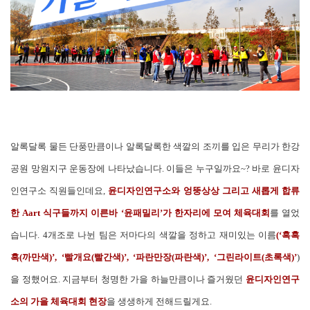
알록달록 물든 단풍만큼이나 알록달록한 색깔의 조끼를 입은 무리가 한강
공원 망원지구 운동장에 나타났습니다. 이들은 누구일까요~? 바로 윤디자
인연구소 직원들인데요,
윤디자인연구소와 엉뚱상상 그리고 새롭게 합류
한 Aart 식구들까지 이른바 ‘윤패밀리’가 한자리에 모여 체육대회
를 열었
습니다. 4개조로 나뉜 팀은 저마다의 색깔을 정하고 재미있는 이름
(‘흑흑
흑(까만색)’, ‘빨개요(빨간색)’, ‘파란만장(파란색)’, ‘그린라이트(초록색)’
)
을 정했어요. 지금부터 청명한 가을 하늘만큼이나 즐거웠던
윤디자인연구
소의 가을 체육대회 현장
을 생생하게 전해드릴게요.