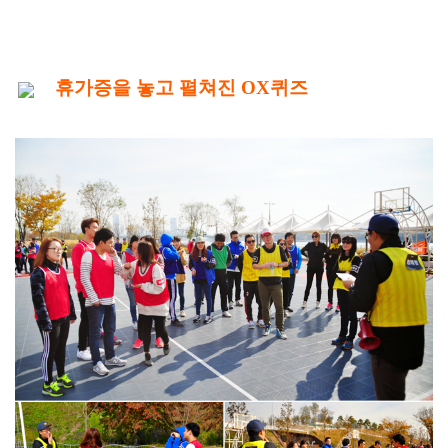
휴가증을 놓고 펼쳐진 OX퀴즈