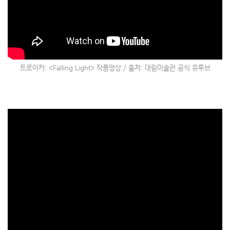
트로이카: <Falling Light> 작품영상 / 출처: 대림미술관 공식 유투브